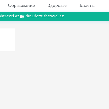
Образование
Здоровье
Билеты
shtravel.az
dini.dervishtravel.az