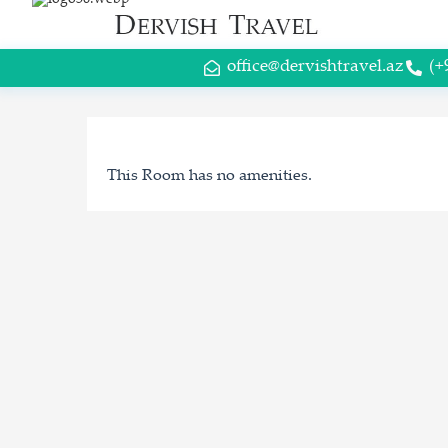
office@dervishtravel.az
(+
This Room has no amenities.