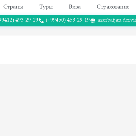
Страны
Туры
Виза
Страхование
99412) 493-29-19
(+99450) 453-29-19
azerbaijan.dervi