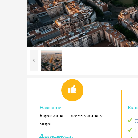
Название:
Вкл
Барселона — жемчужина у
П
моря
П
Длительность: