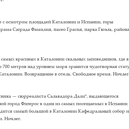
г.
не с осмотром площадей Каталонии и Испании, горы
рама Саграда Фамилия, пасео Грасия, парка Гюэль, район
 самых красивых в Каталонии скальных заповедников, где в
 700 метров над уровнем моря хранится чудотворная стат
талонии. Возвращение в отель. Свободное время. Ночлег
ожника — сюрреалиста Сальвадора Дали*, выдающегося
ой город Фигерос в один из самых посещаемых в Испании
аходится самый большой в Каталонии Кафедральный собор и
. Ночлег.