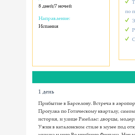
Т
8 дней/7 ночей
по 
Направление:
Э
Испания
Р
С
ОПИСАНИЕ
1 день
Прибытие в Барселону. Встреча в аэропор
Прогулка по Готическому кварталу, самому 
история, и улице Рамблас: дворцы, моде
Ужин в каталонском стиле в музее под от