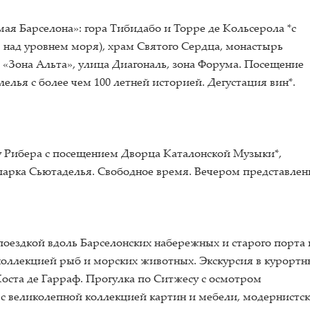
ая Барселона»: гора Тибидабо и Торре де Кольсерола *с
 над уровнем моря), храм Святого Сердца, монастырь
 «Зона Альта», улица Диагональ, зона Форума. Посещение
елья с более чем 100 летней историей. Дегустация вин*.
у Рибера с посещением Дворца Каталонской Музыки*,
 парка Сьютаделья. Свободное время. Вечером представлен
 поездкой вдоль Барселонских набережных и старого порта 
коллекцией рыб и морских животных. Экскурсия в курорт
оста де Гарраф. Прогулка по Ситжесу с осмотром
 с великолепной коллекцией картин и мебели, модернистс